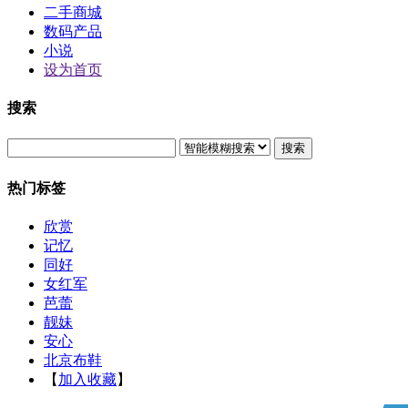
二手商城
数码产品
小说
设为首页
搜索
搜索
热门标签
欣赏
记忆
同好
女红军
芭蕾
靓妹
安心
北京布鞋
【
加入收藏
】