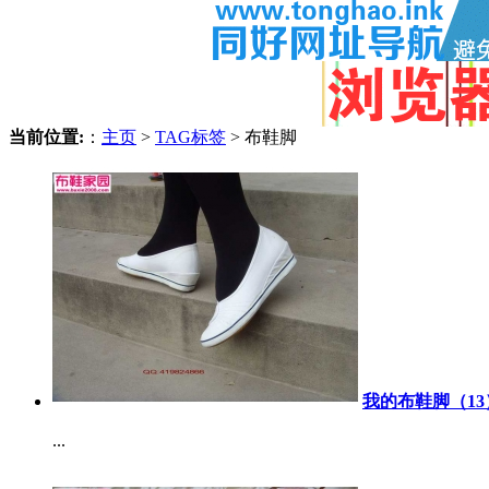
当前位置:
：
主页
>
TAG标签
> 布鞋脚
我的布鞋脚（13
...