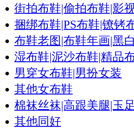
街拍布鞋|偷拍布鞋|影
捆绑布鞋|PS布鞋|镣铐
布鞋老图|布鞋年画|黑
湿布鞋|泥沙布鞋|精品
男穿女布鞋|男扮女装
其他女布鞋
棉袜丝袜|高跟美腿|玉
其他同好