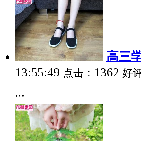
高三学
13:55:49
1362
点击：
好
...