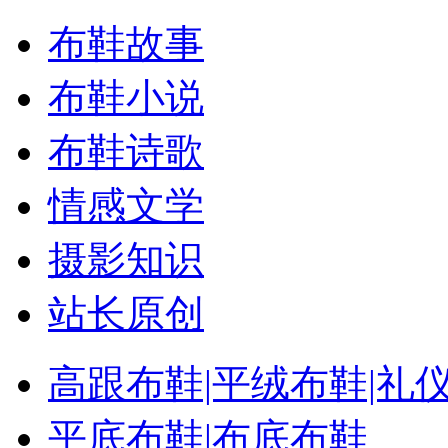
布鞋故事
布鞋小说
布鞋诗歌
情感文学
摄影知识
站长原创
高跟布鞋|平绒布鞋|礼
平底布鞋|布底布鞋